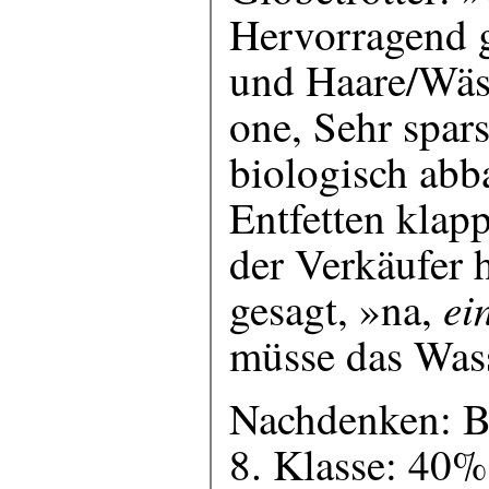
Hervorragend g
und Haare/Wäsc
one, Sehr spar
biologisch abb
Entfetten klapp
der Verkäufer h
ei
gesagt, »na,
müsse das Wass
Nachdenken: Bi
8. Klasse: 40