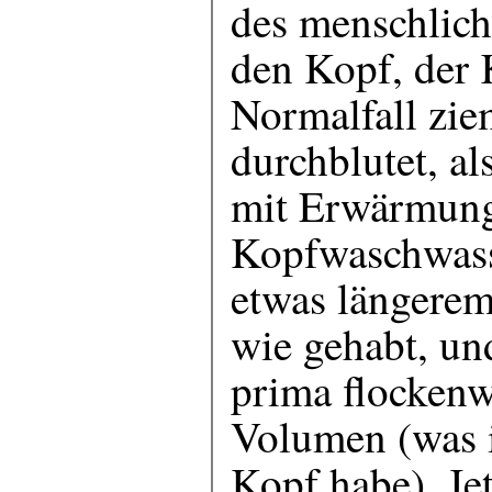
des menschlich
den Kopf, der 
Normalfall zie
durchblutet, al
mit Erwärmun
Kopfwaschwass
etwas längerem
wie gehabt, un
prima flockenw
Volumen (was i
Kopf habe). Je